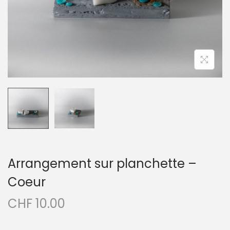
t
i
o
n
Arrangement sur planchette –
Coeur
CHF
10.00