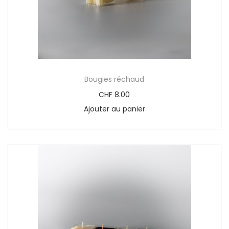
e
t
t
e
-
Bougies réchaud
C
o
CHF
8.00
e
Ajouter au panier
u
r