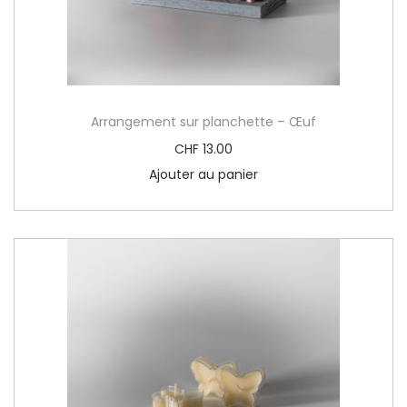
n
g
e
m
e
Arrangement sur planchette – Œuf
n
CHF
13.00
t
Ajouter au panier
s
u
r
p
l
a
n
c
h